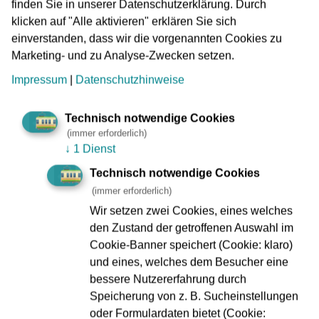
finden Sie in unserer Datenschutzerklärung. Durch
klicken auf "Alle aktivieren" erklären Sie sich
einverstanden, dass wir die vorgenannten Cookies zu
17.12.2025
Marketing- und zu Analyse-Zwecken setzen.
VGF auf der großen Leinwand
Impressum
|
Datenschutzhinweise
„Du bist auserwählt“
Technisch notwendige Cookies
mehr
(immer erforderlich)
↓
1 Dienst
15.12.2025
Technisch notwendige Cookies
Was geschah am Riedberg?
(immer erforderlich)
Wir setzen zwei Cookies, eines welches
Und was am Hauptbahnhof? Die Präventionskampagne
den Zustand der getroffenen Auswahl im
der VGF ist wieder in der ganzen Stadt zu sehen.
Cookie-Banner speichert (Cookie: klaro)
mehr
und eines, welches dem Besucher eine
bessere Nutzererfahrung durch
Speicherung von z. B. Sucheinstellungen
11.12.2025
oder Formulardaten bietet (Cookie: