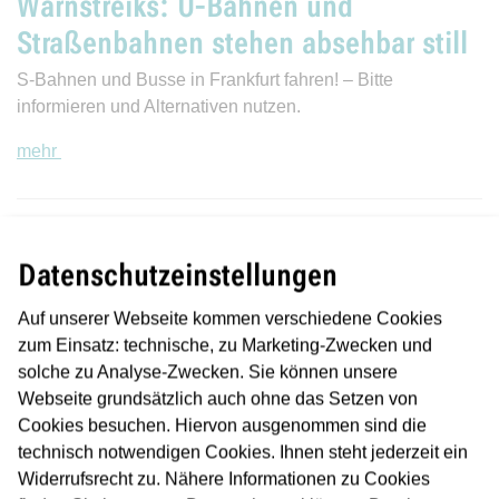
Warnstreiks: U-Bahnen und
Straßenbahnen stehen absehbar still
S-Bahnen und Busse in Frankfurt fahren! – Bitte
informieren und Alternativen nutzen.
mehr
15.01.2026
Grünschnitt: Linie 12 und 14
Datenschutzeinstellungen
unterbrochen, Ebbelwei-Expreß
Auf unserer Webseite kommen verschiedene Cookies
weicht aus
zum Einsatz: technische, zu Marketing-Zwecken und
solche zu Analyse-Zwecken. Sie können unsere
Damit die Bahn freie Fahrt und gute Sicht hat, wird das
Webseite grundsätzlich auch ohne das Setzen von
sogenannte „Streckenbegleitgrün“ entlang der
Cookies besuchen. Hiervon ausgenommen sind die
Saalburgalleee, der Wittelsbacherallee und dem Ernst-
technisch notwendigen Cookies. Ihnen steht jederzeit ein
May-Platz gestutzt.
Widerrufsrecht zu. Nähere Informationen zu Cookies
mehr