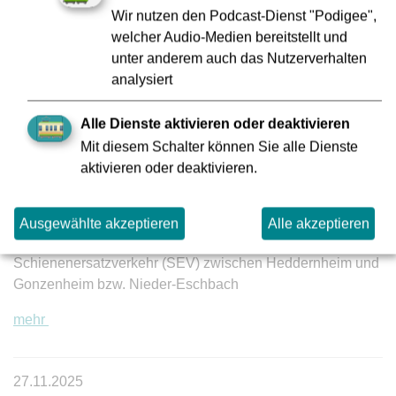
Barrierefreier Ausbau der Haltestellen
Wir nutzen den Podcast-Dienst "Podigee",
„Stresemannallee/Mörfelder Landstraße“ erfolgreich
welcher Audio-Medien bereitstellt und
abgeschlossen
unter anderem auch das Nutzerverhalten
analysiert
mehr
Alle Dienste aktivieren oder deaktivieren
Mit diesem Schalter können Sie alle Dienste
03.12.2025
aktivieren oder deaktivieren.
Fahrstromarbeiten:
Betriebsunterbrechung auf den Linien
Ausgewählte akzeptieren
Alle akzeptieren
U2 und U9
Schienenersatzverkehr (SEV) zwischen Heddernheim und
Gonzenheim bzw. Nieder-Eschbach
mehr
27.11.2025