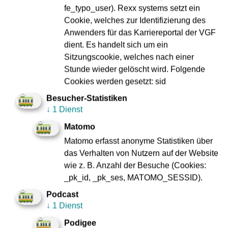
Vom Stoff zur Tasche
fe_typo_user). Rexx systems setzt ein
Cookie, welches zur Identifizierung des
Upcycling von VGF-Dienstkleidung
Anwenders für das Karriereportal der VGF
dient. Es handelt sich um ein
mehr
Sitzungscookie, welches nach einer
Stunde wieder gelöscht wird. Folgende
Cookies werden gesetzt: sid
03.12.2025
Kabelzugarbeiten machen Sperrungen
Besucher-Statistiken
auf der U6 und U7 notwendig
↓
1 Dienst
Matomo
Die U-Bahnlinie U4 hilft aus.
Matomo erfasst anonyme Statistiken über
mehr
das Verhalten von Nutzern auf der Website
wie z. B. Anzahl der Besuche (Cookies:
_pk_id, _pk_ses, MATOMO_SESSID).
03.12.2025
Podcast
Gemeinsames Projekt von VGF und
↓
1 Dienst
Stadt Frankfurt:
Podigee